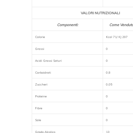
VALORI NUTRIZIONALI
Componenti:
Come Venduto 
Calorie
Kcal 71/ KJ 297
Grassi
0
Acidi Grassi Saturi
0
Carboidrati
0,8
Zuccheri
0,05
Proteine
0
Fibre
0
Sale
0
Grado Alcolico
13