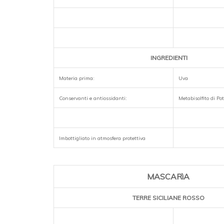
INGREDIENTI
Materia prima:
Uva
Conservanti e antiossidanti:
Metabisolfito di Po
Imbottigliato in atmosfera protettiva
MASCARìA
TERRE SICILIANE ROSSO