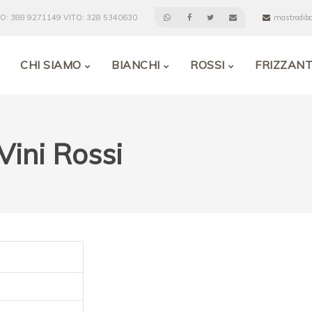
MO: 388 9271149 VITO: 328 5340630
mastrodib
CHI SIAMO
BIANCHI
ROSSI
FRIZZANT
 Vini Rossi