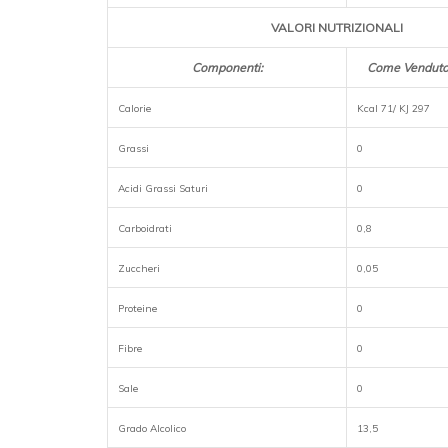
VALORI NUTRIZIONALI
Componenti:
Come Venduto 
Calorie
Kcal 71/ KJ 297
Grassi
0
Acidi Grassi Saturi
0
Carboidrati
0,8
Zuccheri
0,05
Proteine
0
Fibre
0
Sale
0
Grado Alcolico
13,5