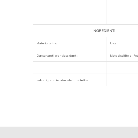
INGREDIENTI
Materia prima:
Uva
Conservanti e antiossidanti:
Metabisolfito di Po
Imbottigliato in atmosfera protettiva