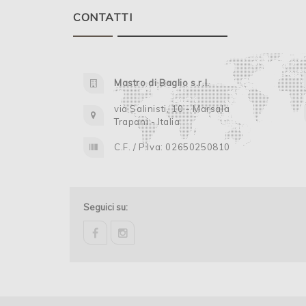
CONTATTI
Mastro di Baglio s.r.l.
via Salinisti, 10 - Marsala
Trapani - Italia
C.F. / P.Iva: 02650250810
Seguici su:
facebook
instagram