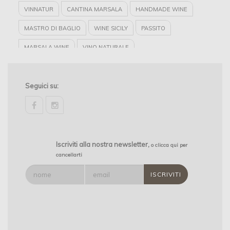
VINNATUR
CANTINA MARSALA
HANDMADE WINE
MASTRO DI BAGLIO
WINE SICILY
PASSITO
MARSALA WINE
VINO NATURALE
MASTRO DI BAGLIO WINE
RED WINE
VINO ARTIGIANALE
Seguici su:
WINELOVERS
facebook
instagram
Iscriviti alla nostra newsletter,
o clicca qui per
cancellarti