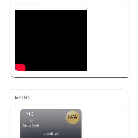
METEO
°C
0° / 0°
Vento Km/h
undefined