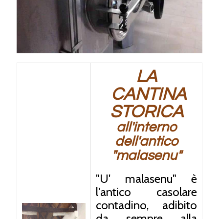
LA
CANTINA
STORICA
all'interno
dell'antico
"malasenu"
"U' malasenu" è
l'antico casolare
contadino, adibito
da sempre alla