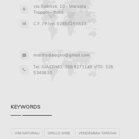
via Salinisti, 10 - Marsala
Trapani - Italia
C.F. / P.Iva: 02650250810
mastrodibaglio@gmail.com
Tel: GIACOMO: 388 9271149 VITO: 328
5340630
KEYWORDS
VINI NATURALI
GRILLO WINE
VENDEMMIA TARDIVA