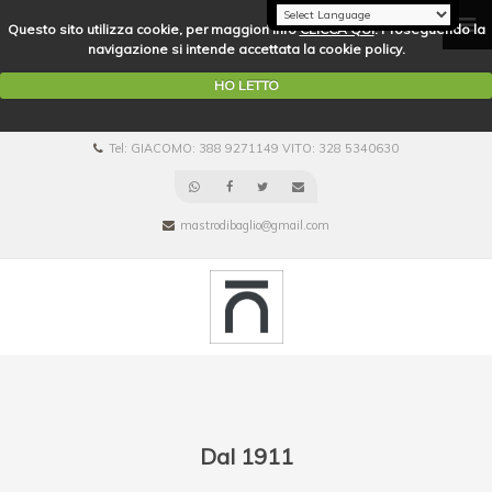
Questo sito utilizza cookie, per maggiori info
CLICCA QUI
. Proseguendo la
navigazione si intende accettata la cookie policy.
HO LETTO
Tel: GIACOMO: 388 9271149 VITO: 328 5340630
mastrodibaglio@gmail.com
Dal 1911