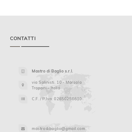
CONTATTI
Mastro di Baglio s.r.l.
via Salinisti, 10 - Marsala
Trapani - Italia
C.F. / P.Iva: 02650250810
mastrodibaglio@gmail.com