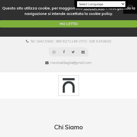
Questo sito utilizza cookie, per maggiori info
CLICCA QUI
. Proseguendo la
navigazione si intende accettata la cookie policy.
HO LETTO
Tel: GIACOMO: 388 9271149 VITO: 328 5340630
mastrodibaglio@gmail.com
Chi Siamo